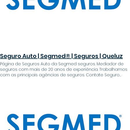
Telefone: +351935035275 (chamada para rede móvel
nacional) +351 214 367 277 (chamada para a rede fixa
nacional) Email: sergio.belchior@segmed.pt
seguros@segmed.pt
Seguro Auto | Segmed® | Seguros | Queluz
Página de Seguros Auto da Segmed seguros. Mediador de
seguros com mais de 20 anos de experiência. Trabalhamos
com as principais agências de seguros. Contate Seguro
auto Temos os melhores conselhos e condições do
mercado Porque ao estabelecermos protocolos com as
principais seguradoras do ramo a operar em Portugal, a
Segmed® Seguros ajuda-o a encontrar a solução
adequada. Porquê? - Seguros a preços super acessíveis -
Apoio na resolução de sinistros - Assistência em viagem
super rápida e eficaz - Transferência de apólices
simplificadas Vantagens - Simulação rápida e sem
complicações - Seguro a preço super acessível - Apoio
técnico na resolução de sinistros - Apoio comercial no