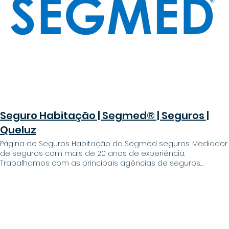
dados e aceito a Política de privacidade Enviar O seu
formulário foi submetido com sucesso Preencha todos os
campo
Seguro Habitação | Segmed® | Seguros |
Queluz
Página de Seguros Habitação da Segmed seguros. Mediador
de seguros com mais de 20 anos de experiência.
Trabalhamos com as principais agências de seguros.
Contate Seguro habitação Temos os melhores conselhos e
condições do mercado Porque ao estabelecermos
protocolos com as principais seguradoras do ramo a
operar em Portugal, a Segmed® Seguros ajuda-o a
encontrar a solução adequada. Porquê? - Transferência de
apólices simplificadas - Pagamentos simples e flexíveis -