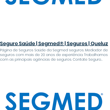
melhor seguro para si - Bónus e descontos extremamente
atraentes - Processo de formalização de contrato
simplificado Oferecemos Nome completo* NIF* Email*
Telefone* Data de nascimento* Dia Mês Mês Ano Qual o
seguro pretendido?* Observações* Upload de arquivos
Upload de arquivo Dou consentimento ao tratamento de
dados e aceito a Política de Privacidade * Enviar Tão simples
como preencher o formulário
Seguro Saúde | Segmed® | Seguros | Queluz
Página de Seguros Saúde da Segmed seguros. Mediador de
seguros com mais de 20 anos de experiência. Trabalhamos
com as principais agências de seguros. Contate Seguro
saúde Temos os melhores conselhos e condições do
mercado Porque ao estabelecermos protocolos com as
principais seguradoras do ramo a operar em Portugal, a
Segmed® Seguros ajuda-o a encontrar a solução
adequada. Porquê? - Trabalhamos com todas a redes de
seguros de saúde, onde poderá beneficiar de vários serviços
- Módulos de seguros adaptados a todos os clientes -
Internamento, Ambulatório, Doenças Graves, Medicina
Dentária entre outros - Aconselhamento médico telefónico -
Consultas de Clínica geral e Consultas de Especialidades. -