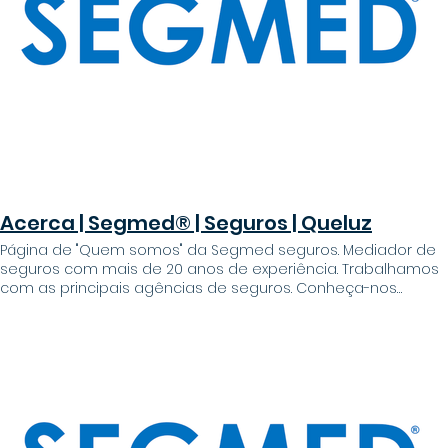
Seguro a preço super acessível - Apoio comercial no melhor
seguro para si - Bónus e descontos extremamente
atraentes - Processo de formalização de contrato
simplificado Oferecemos Nome completo* NIF* Email*
Telefone* Data de nascimento* Dia Mês Mês Ano Qual o
seguro pretendido?* Observações* Upload de arquivos
Upload de arquivo Dou consentimento ao tratamento de
dados e aceito a Política de Privacidade * Enviar Tão simples
como preencher o formulário
Acerca | Segmed® | Seguros | Queluz
Página de "Quem somos" da Segmed seguros. Mediador de
seguros com mais de 20 anos de experiência. Trabalhamos
com as principais agências de seguros. Conheça-nos
Acerca O seu caminho, o nosso caminho, os seus valores, os
nossos valores. Temos um compromisso consigo Quem
somos? Somos a SEGMED® seguros, com mais de 20 anos
no sector dos seguros. Chegou a hora de investirmos ainda
mais na preservação daquilo que temos de mais
importante, na nossa saúde, nos nossos bens, no futuro dos
nossos entes queridos, por outras palavras: SECURE YOUR
FUTURE. Guiados por 3 valores essenciais: #confiança: