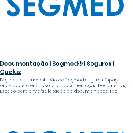
Bónus e descontos extremamente atraentes - Processo de
formalização de contrato simplificado Oferecemos Nome
completo* NIF* Email* Telefone* Data de nascimento* Dia
Mês Mês Ano Qual o seguro pretendido?* Observações*
Upload de arquivos Upload de arquivo Dou consentimento
ao tratamento de dados e aceito a Política de Privacidade *
Enviar Tão simples como preencher o formulário
Documentação | Segmed® | Seguros |
Queluz
Página de documentação da Segmed seguros. Espaço
onde poderá enviar/solicitar documentação Documentação
Espaço para envio/solicitação de documentação Tão
simples como preencher o formulário Nome completo do
tomador/segurado Email Telefone NIF do tomador/segurado
Qual o motivo do contato? * Envio de documentos para
subscrição de seguro Envio de participação de sinistro
Pedido de 2ª via de documento Descreva por breves
palavras o que envia/solicita Ficheiro a enviar Upload
Formato imagem Dou consentimento ao tratamento de