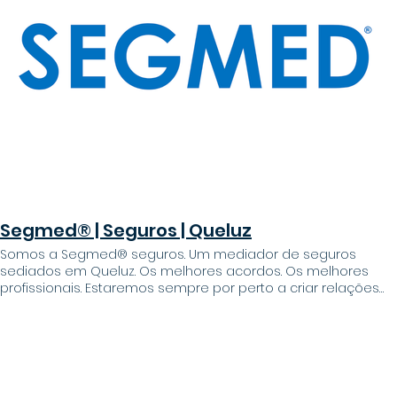
Segmed® | Seguros | Queluz
Somos a Segmed® seguros. Um mediador de seguros
sediados em Queluz. Os melhores acordos. Os melhores
profissionais. Estaremos sempre por perto a criar relações
seguras Mediador de seguros para particulares e empresas.
O nosso top 5% nas PME Portugal confere-nos as melhores
condições junto das várias companhias de seguros Explore
os nossos serviços de seguros Protegendo o que mais
importa com planos de seguro personalizados Seguro
habitação Seguro auto Seguro saúde Seguro vida Outros