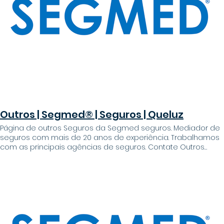
(chamada para a rede fixa nacional) Telemóvel: +351 933 486
752 (chamada para a rede móvel nacional) Email:
seguros@segmed.pt Horário: Todos os dias úteis das 09h00
às 13h00 e das 14h30 às 18h00
Outros | Segmed® | Seguros | Queluz
Página de outros Seguros da Segmed seguros. Mediador de
seguros com mais de 20 anos de experiência. Trabalhamos
com as principais agências de seguros. Contate Outros
seguros Temos os melhores conselhos e condições do
mercado Porque ao estabelecermos protocolos com as
principais seguradoras do ramo a operar em Portugal, a
Segmed® Seguros ajuda-o a encontrar a solução
adequada. Porquê? - Dependendo do que escolher, temos a
certeza que terá a melhor solução do mercado Vantagens -
Simulação rápida e sem complicações - Seguro a preço
super acessível - Apoio comercial no melhor seguro para si -