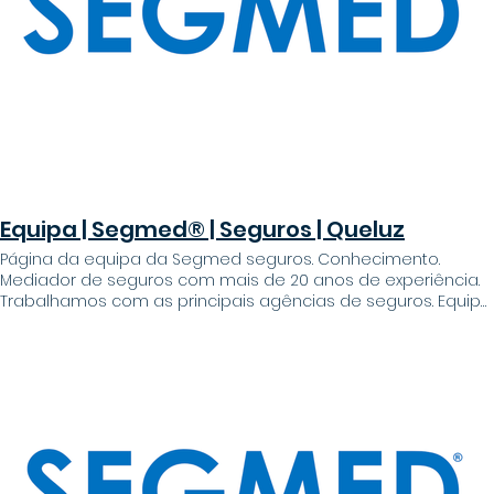
estamos dedicados em gerar relações transparentes e
duradoras; #proximidade: criamos laços de longo prazo
com os nossos clientes e parceiros para estarmos ao lado
das pessoas naquilo que mais prezam; #simplicidade:
acreditamos que contribuímos para uma maior clareza no
setor. Acreditamos que iremos surpreender o mercado e
transformar um setor complexo e conservador e algo
verdadeiramente novo A nossa equipa: Veja quem somos.
Esta é a nossa equipa !
Equipa | Segmed® | Seguros | Queluz
Página da equipa da Segmed seguros. Conhecimento.
Mediador de seguros com mais de 20 anos de experiência.
Trabalhamos com as principais agências de seguros. Equipa
Somos pessoas. Damos a cara Sempre próximos para o
ajudar Fundador | Gerente António Almeida Telefone:
+351933486752 (chamada para rede móvel nacional) +351 214
367 277 (chamada para a rede fixa nacional) Email:
antonio.almeida@segmed.pt seguros@segmed.pt Gestora
comercial Cátia Martins Telefone: +351932370995 (chamada
para rede móvel nacional) +351 214 367 277 (chamada para a
rede fixa nacional) Email: catia.martins@segmed.pt
seguros@segmed.pt Gestor de cliente Sérgio Belchior